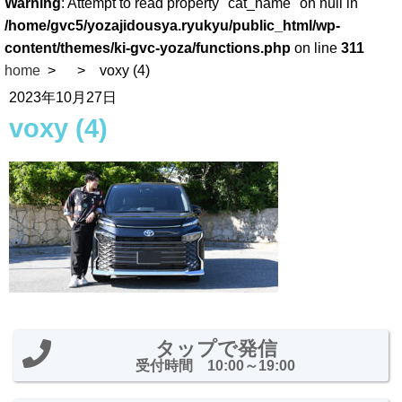
Warning
: Attempt to read property "cat_name" on null in
/home/gvc5/yozajidousya.ryukyu/public_html/wp-
content/themes/ki-gvc-yoza/functions.php
on line
311
home
voxy (4)
2023年10月27日
voxy (4)
タップで発信
受付時間 10:00～19:00