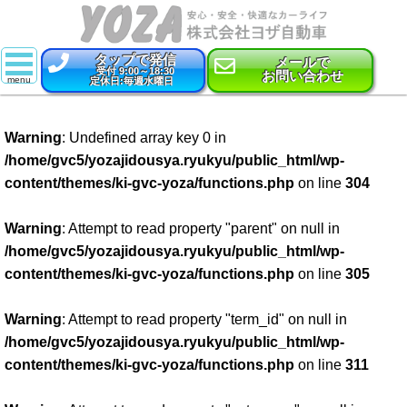
タップで発信
メールで
受付 9:00～18:30
お問い合わせ
定休日:毎週水曜日
スーパー乗るだけセット
Warning
: Undefined array key 0 in
新車
/home/gvc5/yozajidousya.ryukyu/public_html/wp-
content/themes/ki-gvc-yoza/functions.php
on line
304
特選中古車
車検
Warning
: Attempt to read property "parent" on null in
/home/gvc5/yozajidousya.ryukyu/public_html/wp-
点検・整備
content/themes/ki-gvc-yoza/functions.php
on line
305
鈑金・塗装
Warning
: Attempt to read property "term_id" on null in
/home/gvc5/yozajidousya.ryukyu/public_html/wp-
コーティング
content/themes/ki-gvc-yoza/functions.php
on line
311
保険