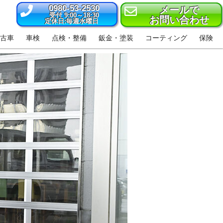
0980-53-2530
メールで
受付 9:00～18:30
お問い合わせ
定休日:毎週水曜日
古車
車検
点検・整備
鈑金・塗装
コーティング
保険