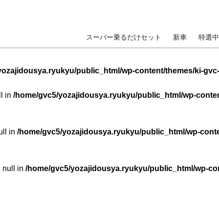
スーパー乗るだけセット
新車
特選中
ozajidousya.ryukyu/public_html/wp-content/themes/ki-gvc
ll in
/home/gvc5/yozajidousya.ryukyu/public_html/wp-conten
ull in
/home/gvc5/yozajidousya.ryukyu/public_html/wp-conte
 null in
/home/gvc5/yozajidousya.ryukyu/public_html/wp-con