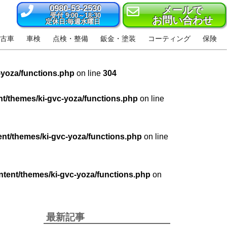
0980-53-2530
メールで
受付 9:00～18:30
お問い合わせ
定休日:毎週水曜日
古車
車検
点検・整備
鈑金・塗装
コーティング
保険
-yoza/functions.php
on line
304
t/themes/ki-gvc-yoza/functions.php
on line
nt/themes/ki-gvc-yoza/functions.php
on line
tent/themes/ki-gvc-yoza/functions.php
on
最新記事