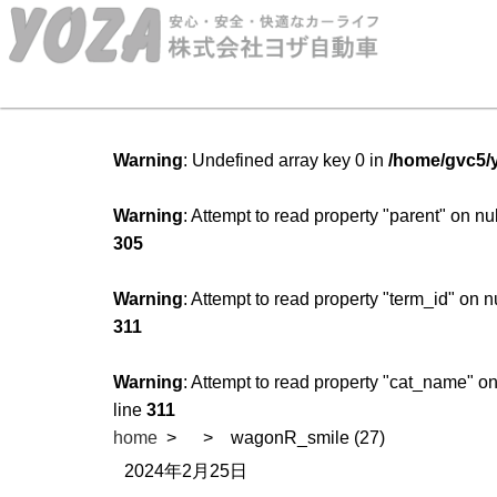
Warning
: Undefined array key 0 in
/home/gvc5/y
Warning
: Attempt to read property "parent" on nu
305
Warning
: Attempt to read property "term_id" on n
311
Warning
: Attempt to read property "cat_name" on
line
311
home
wagonR_smile (27)
2024年2月25日