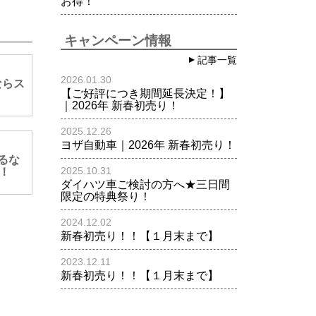
お得！
キャンペーン情報
記事一覧
2026.01.30
ならス
【ご好評につき期間延長決定！】
｜2026年 新春初売り！
2025.12.26
ヨザ自動車｜2026年 新春初売り！
乗るな
2025.10.31
！
ダイハツ車ご検討の方へ★三日間
限定の特典祭り！
2024.12.02
新春初売り！！【１月末まで】
2023.12.11
新春初売り！！【１月末まで】