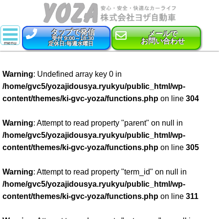
タップで発信
メールで
受付 9:00～18:30
お問い合わせ
定休日:毎週水曜日
スーパー乗るだけセット
Warning
: Undefined array key 0 in
新車
/home/gvc5/yozajidousya.ryukyu/public_html/wp-
content/themes/ki-gvc-yoza/functions.php
on line
304
特選中古車
車検
Warning
: Attempt to read property "parent" on null in
/home/gvc5/yozajidousya.ryukyu/public_html/wp-
点検・整備
content/themes/ki-gvc-yoza/functions.php
on line
305
鈑金・塗装
Warning
: Attempt to read property "term_id" on null in
/home/gvc5/yozajidousya.ryukyu/public_html/wp-
コーティング
content/themes/ki-gvc-yoza/functions.php
on line
311
保険