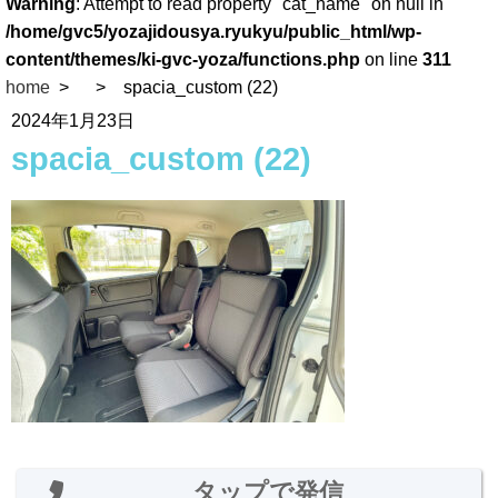
Warning
: Attempt to read property "cat_name" on null in
/home/gvc5/yozajidousya.ryukyu/public_html/wp-
content/themes/ki-gvc-yoza/functions.php
on line
311
home
spacia_custom (22)
2024年1月23日
spacia_custom (22)
タップで発信