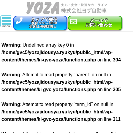
タップで発信
メールで
受付 9:00～18:30
お問い合わせ
定休日:毎週水曜日
スーパー乗るだけセット
Warning
: Undefined array key 0 in
新車
/home/gvc5/yozajidousya.ryukyu/public_html/wp-
content/themes/ki-gvc-yoza/functions.php
on line
304
特選中古車
車検
Warning
: Attempt to read property "parent" on null in
/home/gvc5/yozajidousya.ryukyu/public_html/wp-
点検・整備
content/themes/ki-gvc-yoza/functions.php
on line
305
鈑金・塗装
Warning
: Attempt to read property "term_id" on null in
/home/gvc5/yozajidousya.ryukyu/public_html/wp-
コーティング
content/themes/ki-gvc-yoza/functions.php
on line
311
保険