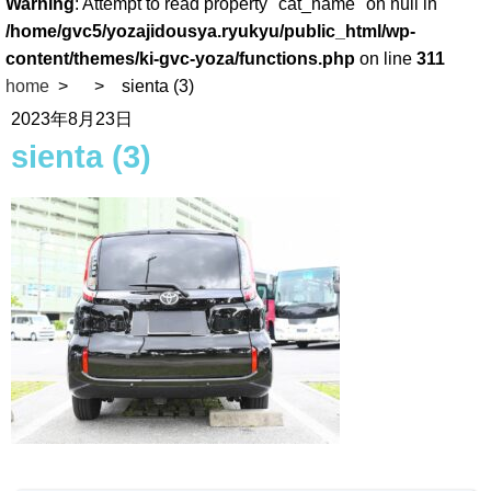
Warning
: Attempt to read property "cat_name" on null in
/home/gvc5/yozajidousya.ryukyu/public_html/wp-
content/themes/ki-gvc-yoza/functions.php
on line
311
home
sienta (3)
2023年8月23日
sienta (3)