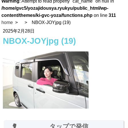
Warning
: Attempt to read property "cat_name" on null in
/home/gvc5/yozajidousya.ryukyu/public_html/wp-
content/themes/ki-gvc-yoza/functions.php
on line
311
home
NBOX-JOYjpg (19)
2025年2月28日
NBOX-JOYjpg (19)
タップで発信