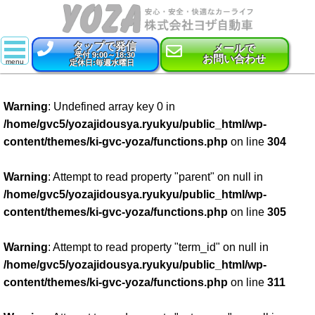
タップで発信
メールで
受付 9:00～18:30
お問い合わせ
定休日:毎週水曜日
スーパー乗るだけセット
Warning
: Undefined array key 0 in
新車
/home/gvc5/yozajidousya.ryukyu/public_html/wp-
content/themes/ki-gvc-yoza/functions.php
on line
304
特選中古車
車検
Warning
: Attempt to read property "parent" on null in
/home/gvc5/yozajidousya.ryukyu/public_html/wp-
点検・整備
content/themes/ki-gvc-yoza/functions.php
on line
305
鈑金・塗装
Warning
: Attempt to read property "term_id" on null in
/home/gvc5/yozajidousya.ryukyu/public_html/wp-
コーティング
content/themes/ki-gvc-yoza/functions.php
on line
311
保険