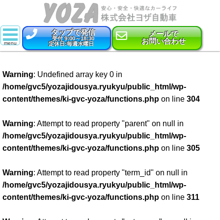
タップで発信
メールで
受付 9:00～18:30
お問い合わせ
定休日:毎週水曜日
スーパー乗るだけセット
Warning
: Undefined array key 0 in
新車
/home/gvc5/yozajidousya.ryukyu/public_html/wp-
content/themes/ki-gvc-yoza/functions.php
on line
304
特選中古車
車検
Warning
: Attempt to read property "parent" on null in
/home/gvc5/yozajidousya.ryukyu/public_html/wp-
点検・整備
content/themes/ki-gvc-yoza/functions.php
on line
305
鈑金・塗装
Warning
: Attempt to read property "term_id" on null in
/home/gvc5/yozajidousya.ryukyu/public_html/wp-
コーティング
content/themes/ki-gvc-yoza/functions.php
on line
311
保険