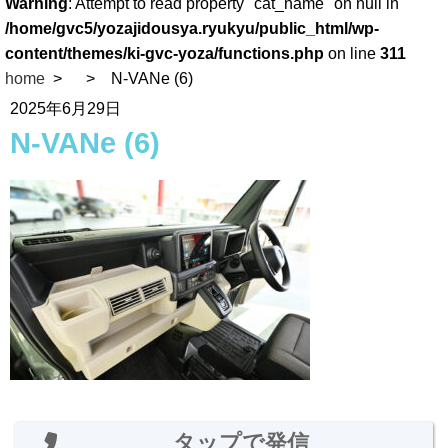
Warning
: Attempt to read property "cat_name" on null in
/home/gvc5/yozajidousya.ryukyu/public_html/wp-
content/themes/ki-gvc-yoza/functions.php
on line
311
home
N-VANe (6)
2025年6月29日
N-VANe (6)
タップで発信