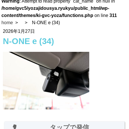
Warning
: Attempt to read property "cat_name" on null in
/home/gvc5/yozajidousya.ryukyu/public_html/wp-
content/themes/ki-gvc-yoza/functions.php
on line
311
home
N-ONE e (34)
2026年1月27日
N-ONE e (34)
タップで発信