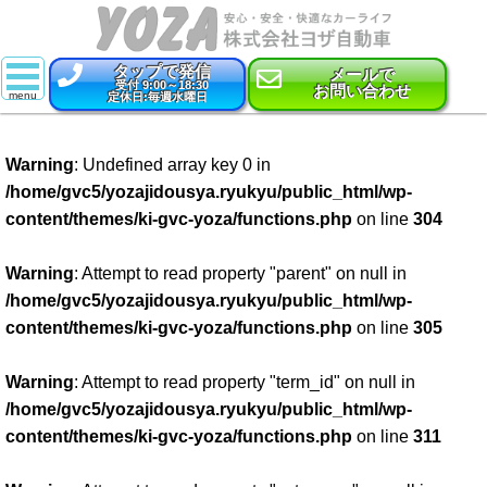
タップで発信
メールで
受付 9:00～18:30
お問い合わせ
定休日:毎週水曜日
スーパー乗るだけセット
Warning
: Undefined array key 0 in
新車
/home/gvc5/yozajidousya.ryukyu/public_html/wp-
content/themes/ki-gvc-yoza/functions.php
on line
304
特選中古車
車検
Warning
: Attempt to read property "parent" on null in
/home/gvc5/yozajidousya.ryukyu/public_html/wp-
点検・整備
content/themes/ki-gvc-yoza/functions.php
on line
305
鈑金・塗装
Warning
: Attempt to read property "term_id" on null in
/home/gvc5/yozajidousya.ryukyu/public_html/wp-
コーティング
content/themes/ki-gvc-yoza/functions.php
on line
311
保険