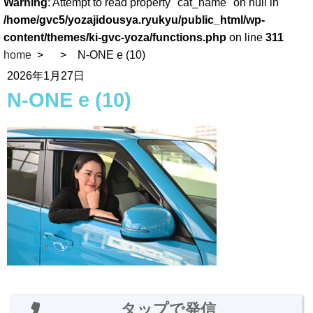
Warning
: Attempt to read property "cat_name" on null in
/home/gvc5/yozajidousya.ryukyu/public_html/wp-
content/themes/ki-gvc-yoza/functions.php
on line
311
home
N-ONE e (10)
2026年1月27日
N-ONE e (10)
タップで発信