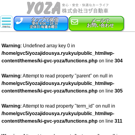
タップで発信
メールで
受付 9:00～18:30
お問い合わせ
定休日:毎週水曜日
スーパー乗るだけセット
Warning
: Undefined array key 0 in
新車
/home/gvc5/yozajidousya.ryukyu/public_html/wp-
content/themes/ki-gvc-yoza/functions.php
on line
304
特選中古車
車検
Warning
: Attempt to read property "parent" on null in
/home/gvc5/yozajidousya.ryukyu/public_html/wp-
点検・整備
content/themes/ki-gvc-yoza/functions.php
on line
305
鈑金・塗装
Warning
: Attempt to read property "term_id" on null in
/home/gvc5/yozajidousya.ryukyu/public_html/wp-
コーティング
content/themes/ki-gvc-yoza/functions.php
on line
311
保険