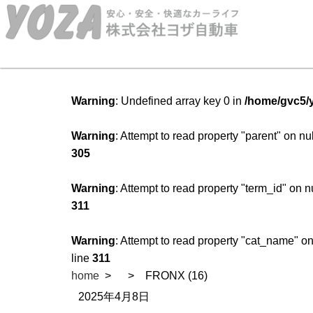
Warning
: Undefined array key 0 in
/home/gvc5/y
Warning
: Attempt to read property "parent" on nu
305
Warning
: Attempt to read property "term_id" on n
311
Warning
: Attempt to read property "cat_name" on
line
311
home
FRONX (16)
2025年4月8日