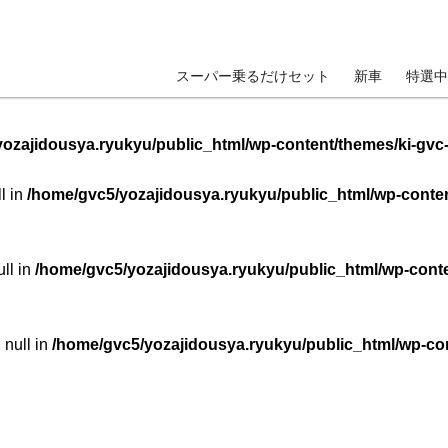
スーパー乗るだけセット
新車
特選中
ozajidousya.ryukyu/public_html/wp-content/themes/ki-gvc
ll in
/home/gvc5/yozajidousya.ryukyu/public_html/wp-conten
ull in
/home/gvc5/yozajidousya.ryukyu/public_html/wp-conte
 null in
/home/gvc5/yozajidousya.ryukyu/public_html/wp-con