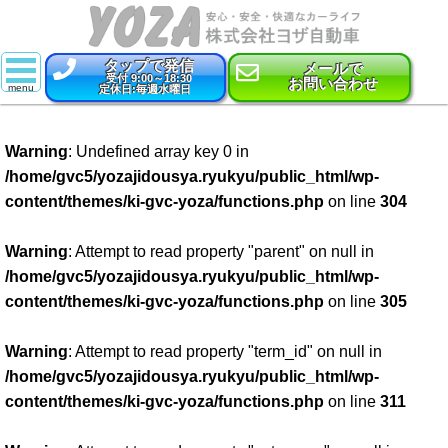
タップで発信
メールで
受付 9:00～18:30
お問い合わせ
定休日:毎週水曜日
スーパー乗るだけセット
Warning
: Undefined array key 0 in
新車
/home/gvc5/yozajidousya.ryukyu/public_html/wp-
content/themes/ki-gvc-yoza/functions.php
on line
304
特選中古車
車検
Warning
: Attempt to read property "parent" on null in
/home/gvc5/yozajidousya.ryukyu/public_html/wp-
点検・整備
content/themes/ki-gvc-yoza/functions.php
on line
305
鈑金・塗装
Warning
: Attempt to read property "term_id" on null in
/home/gvc5/yozajidousya.ryukyu/public_html/wp-
コーティング
content/themes/ki-gvc-yoza/functions.php
on line
311
保険