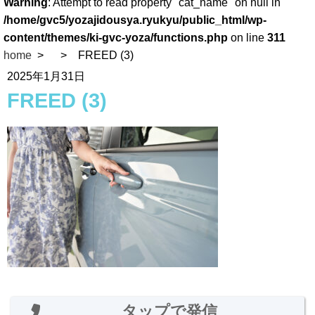
Warning
: Attempt to read property "cat_name" on null in
/home/gvc5/yozajidousya.ryukyu/public_html/wp-
content/themes/ki-gvc-yoza/functions.php
on line
311
home
FREED (3)
2025年1月31日
FREED (3)
タップで発信