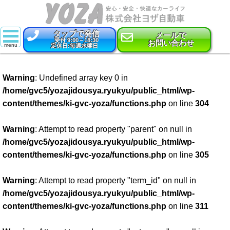
タップで発信
メールで
受付 9:00～18:30
お問い合わせ
定休日:毎週水曜日
スーパー乗るだけセット
Warning
: Undefined array key 0 in
新車
/home/gvc5/yozajidousya.ryukyu/public_html/wp-
content/themes/ki-gvc-yoza/functions.php
on line
304
特選中古車
車検
Warning
: Attempt to read property "parent" on null in
/home/gvc5/yozajidousya.ryukyu/public_html/wp-
点検・整備
content/themes/ki-gvc-yoza/functions.php
on line
305
鈑金・塗装
Warning
: Attempt to read property "term_id" on null in
/home/gvc5/yozajidousya.ryukyu/public_html/wp-
コーティング
content/themes/ki-gvc-yoza/functions.php
on line
311
保険