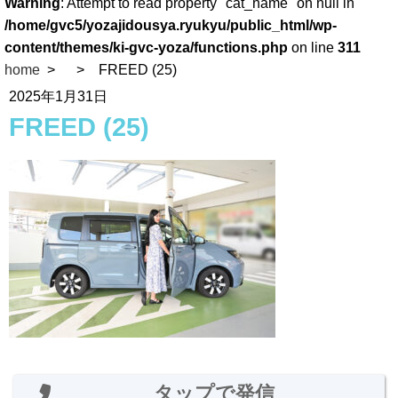
Warning
: Attempt to read property "cat_name" on null in
/home/gvc5/yozajidousya.ryukyu/public_html/wp-
content/themes/ki-gvc-yoza/functions.php
on line
311
home
FREED (25)
2025年1月31日
FREED (25)
タップで発信