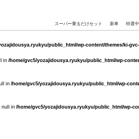
スーパー乗るだけセット
新車
特選中
ozajidousya.ryukyu/public_html/wp-content/themes/ki-gvc
ll in
/home/gvc5/yozajidousya.ryukyu/public_html/wp-conten
ull in
/home/gvc5/yozajidousya.ryukyu/public_html/wp-conte
 null in
/home/gvc5/yozajidousya.ryukyu/public_html/wp-con