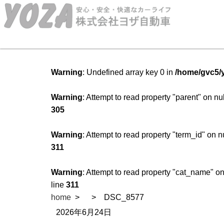
Warning
: Undefined array key 0 in
/home/gvc5/y
Warning
: Attempt to read property "parent" on nu
305
Warning
: Attempt to read property "term_id" on n
311
Warning
: Attempt to read property "cat_name" on
line
311
home
DSC_8577
2026年6月24日