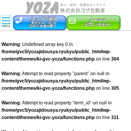
タップで発信
メールで
受付 9:00～18:30
お問い合わせ
定休日:毎週水曜日
スーパー乗るだけセット
Warning
: Undefined array key 0 in
新車
/home/gvc5/yozajidousya.ryukyu/public_html/wp-
content/themes/ki-gvc-yoza/functions.php
on line
304
特選中古車
車検
Warning
: Attempt to read property "parent" on null in
/home/gvc5/yozajidousya.ryukyu/public_html/wp-
点検・整備
content/themes/ki-gvc-yoza/functions.php
on line
305
鈑金・塗装
Warning
: Attempt to read property "term_id" on null in
/home/gvc5/yozajidousya.ryukyu/public_html/wp-
コーティング
content/themes/ki-gvc-yoza/functions.php
on line
311
保険