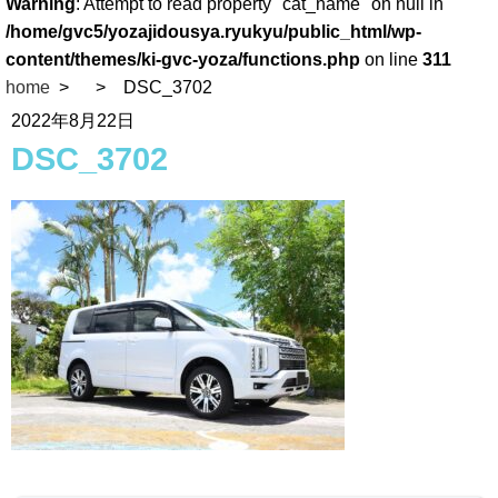
Warning
: Attempt to read property "cat_name" on null in
/home/gvc5/yozajidousya.ryukyu/public_html/wp-
content/themes/ki-gvc-yoza/functions.php
on line
311
home
DSC_3702
2022年8月22日
DSC_3702