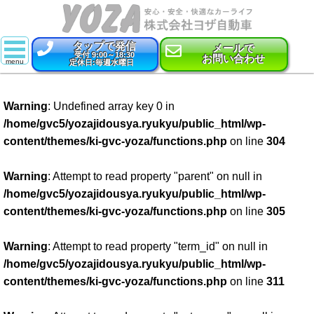
タップで発信
メールで
受付 9:00～18:30
お問い合わせ
定休日:毎週水曜日
スーパー乗るだけセット
Warning
: Undefined array key 0 in
新車
/home/gvc5/yozajidousya.ryukyu/public_html/wp-
content/themes/ki-gvc-yoza/functions.php
on line
304
特選中古車
車検
Warning
: Attempt to read property "parent" on null in
/home/gvc5/yozajidousya.ryukyu/public_html/wp-
点検・整備
content/themes/ki-gvc-yoza/functions.php
on line
305
鈑金・塗装
Warning
: Attempt to read property "term_id" on null in
/home/gvc5/yozajidousya.ryukyu/public_html/wp-
コーティング
content/themes/ki-gvc-yoza/functions.php
on line
311
保険