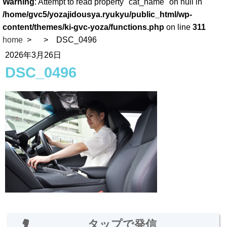
Warning
: Attempt to read property "cat_name" on null in
/home/gvc5/yozajidousya.ryukyu/public_html/wp-
content/themes/ki-gvc-yoza/functions.php
on line
311
home
DSC_0496
2026年3月26日
DSC_0496
タップで発信