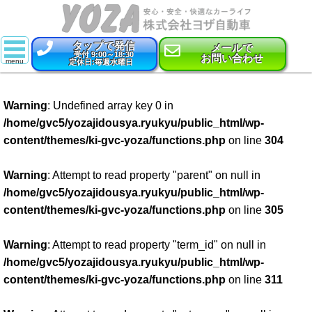
タップで発信
メールで
受付 9:00～18:30
お問い合わせ
定休日:毎週水曜日
スーパー乗るだけセット
Warning
: Undefined array key 0 in
新車
/home/gvc5/yozajidousya.ryukyu/public_html/wp-
content/themes/ki-gvc-yoza/functions.php
on line
304
特選中古車
車検
Warning
: Attempt to read property "parent" on null in
/home/gvc5/yozajidousya.ryukyu/public_html/wp-
点検・整備
content/themes/ki-gvc-yoza/functions.php
on line
305
鈑金・塗装
Warning
: Attempt to read property "term_id" on null in
/home/gvc5/yozajidousya.ryukyu/public_html/wp-
コーティング
content/themes/ki-gvc-yoza/functions.php
on line
311
保険