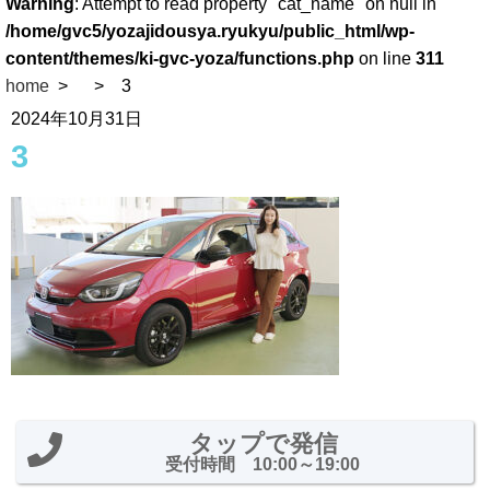
Warning
: Attempt to read property "cat_name" on null in
/home/gvc5/yozajidousya.ryukyu/public_html/wp-
content/themes/ki-gvc-yoza/functions.php
on line
311
home
3
2024年10月31日
3
タップで発信
受付時間 10:00～19:00