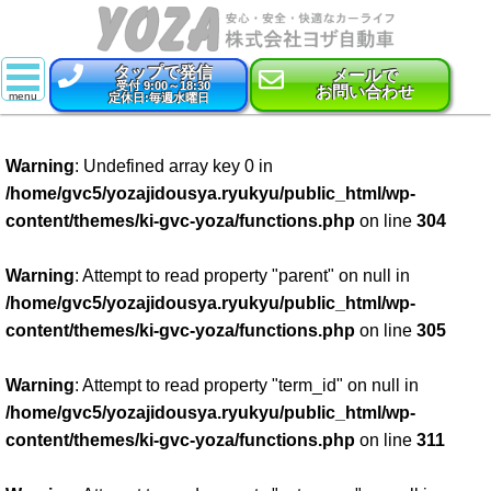
タップで発信
メールで
受付 9:00～18:30
お問い合わせ
定休日:毎週水曜日
スーパー乗るだけセット
Warning
: Undefined array key 0 in
新車
/home/gvc5/yozajidousya.ryukyu/public_html/wp-
content/themes/ki-gvc-yoza/functions.php
on line
304
特選中古車
車検
Warning
: Attempt to read property "parent" on null in
/home/gvc5/yozajidousya.ryukyu/public_html/wp-
点検・整備
content/themes/ki-gvc-yoza/functions.php
on line
305
鈑金・塗装
Warning
: Attempt to read property "term_id" on null in
/home/gvc5/yozajidousya.ryukyu/public_html/wp-
コーティング
content/themes/ki-gvc-yoza/functions.php
on line
311
保険