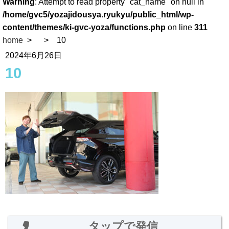
Warning
: Attempt to read property "cat_name" on null in
/home/gvc5/yozajidousya.ryukyu/public_html/wp-
content/themes/ki-gvc-yoza/functions.php
on line
311
home
10
2024年6月26日
10
タップで発信