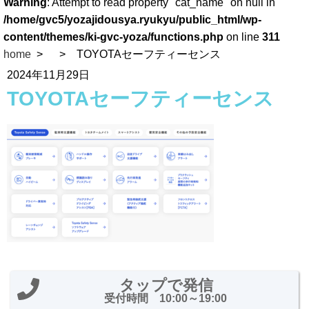
Warning
: Attempt to read property "cat_name" on null in
/home/gvc5/yozajidousya.ryukyu/public_html/wp-
content/themes/ki-gvc-yoza/functions.php
on line
311
home
TOYOTAセーフティーセンス
2024年11月29日
TOYOTAセーフティーセンス
タップで発信
受付時間 10:00～19:00