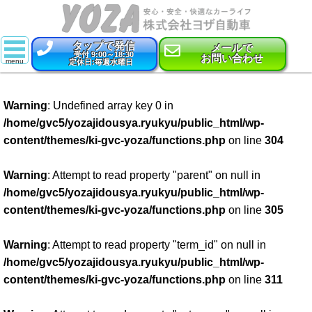
タップで発信
メールで
受付 9:00～18:30
お問い合わせ
定休日:毎週水曜日
スーパー乗るだけセット
Warning
: Undefined array key 0 in
新車
/home/gvc5/yozajidousya.ryukyu/public_html/wp-
content/themes/ki-gvc-yoza/functions.php
on line
304
特選中古車
車検
Warning
: Attempt to read property "parent" on null in
/home/gvc5/yozajidousya.ryukyu/public_html/wp-
点検・整備
content/themes/ki-gvc-yoza/functions.php
on line
305
鈑金・塗装
Warning
: Attempt to read property "term_id" on null in
/home/gvc5/yozajidousya.ryukyu/public_html/wp-
コーティング
content/themes/ki-gvc-yoza/functions.php
on line
311
保険