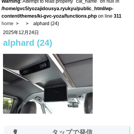
Warning
: Attempt to read property "cat_name" on null in
/home/gvc5/yozajidousya.ryukyu/public_html/wp-
content/themes/ki-gvc-yoza/functions.php
on line
311
home
alphard (24)
2025年12月24日
alphard (24)
タップで発信