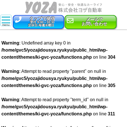
タップで発信
メールで
受付 9:00～18:30
お問い合わせ
定休日:毎週水曜日
スーパー乗るだけセット
Warning
: Undefined array key 0 in
新車
/home/gvc5/yozajidousya.ryukyu/public_html/wp-
content/themes/ki-gvc-yoza/functions.php
on line
304
特選中古車
車検
Warning
: Attempt to read property "parent" on null in
/home/gvc5/yozajidousya.ryukyu/public_html/wp-
点検・整備
content/themes/ki-gvc-yoza/functions.php
on line
305
鈑金・塗装
Warning
: Attempt to read property "term_id" on null in
/home/gvc5/yozajidousya.ryukyu/public_html/wp-
コーティング
content/themes/ki-gvc-yoza/functions.php
on line
311
保険