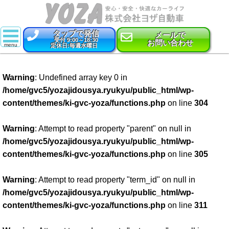
タップで発信
メールで
受付 9:00～18:30
お問い合わせ
定休日:毎週水曜日
スーパー乗るだけセット
Warning
: Undefined array key 0 in
新車
/home/gvc5/yozajidousya.ryukyu/public_html/wp-
content/themes/ki-gvc-yoza/functions.php
on line
304
特選中古車
車検
Warning
: Attempt to read property "parent" on null in
/home/gvc5/yozajidousya.ryukyu/public_html/wp-
点検・整備
content/themes/ki-gvc-yoza/functions.php
on line
305
鈑金・塗装
Warning
: Attempt to read property "term_id" on null in
/home/gvc5/yozajidousya.ryukyu/public_html/wp-
コーティング
content/themes/ki-gvc-yoza/functions.php
on line
311
保険