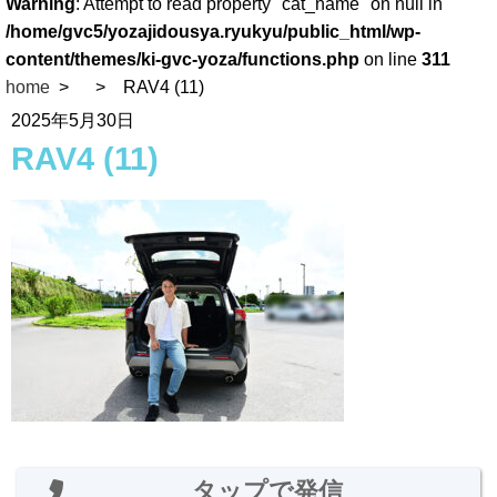
Warning
: Attempt to read property "cat_name" on null in
/home/gvc5/yozajidousya.ryukyu/public_html/wp-
content/themes/ki-gvc-yoza/functions.php
on line
311
home
RAV4 (11)
2025年5月30日
RAV4 (11)
タップで発信