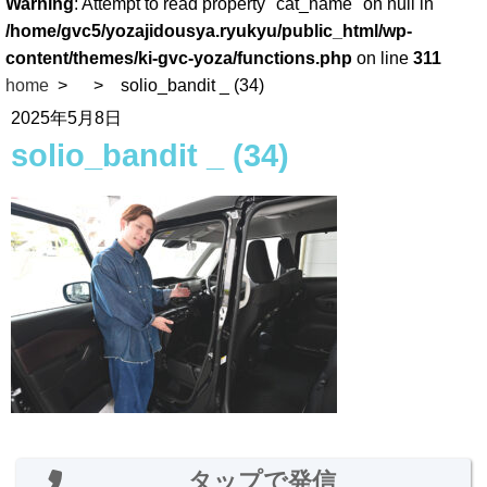
Warning
: Attempt to read property "cat_name" on null in
/home/gvc5/yozajidousya.ryukyu/public_html/wp-
content/themes/ki-gvc-yoza/functions.php
on line
311
home
solio_bandit _ (34)
2025年5月8日
solio_bandit _ (34)
タップで発信