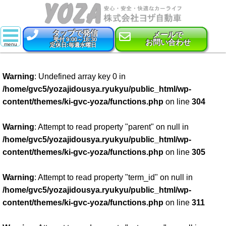
タップで発信
メールで
受付 9:00～18:30
お問い合わせ
定休日:毎週水曜日
スーパー乗るだけセット
Warning
: Undefined array key 0 in
新車
/home/gvc5/yozajidousya.ryukyu/public_html/wp-
content/themes/ki-gvc-yoza/functions.php
on line
304
特選中古車
車検
Warning
: Attempt to read property "parent" on null in
/home/gvc5/yozajidousya.ryukyu/public_html/wp-
点検・整備
content/themes/ki-gvc-yoza/functions.php
on line
305
鈑金・塗装
Warning
: Attempt to read property "term_id" on null in
/home/gvc5/yozajidousya.ryukyu/public_html/wp-
コーティング
content/themes/ki-gvc-yoza/functions.php
on line
311
保険