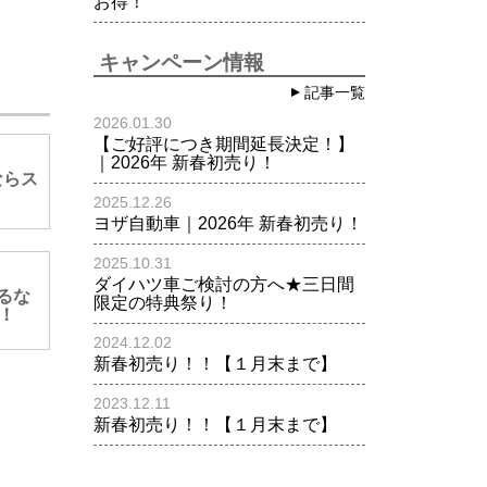
お得！
キャンペーン情報
記事一覧
2026.01.30
【ご好評につき期間延長決定！】
｜2026年 新春初売り！
ならス
2025.12.26
ヨザ自動車｜2026年 新春初売り！
2025.10.31
ダイハツ車ご検討の方へ★三日間
乗るな
限定の特典祭り！
！
2024.12.02
新春初売り！！【１月末まで】
2023.12.11
新春初売り！！【１月末まで】