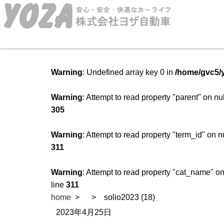
Warning
: Undefined array key 0 in
/home/gvc5/y
Warning
: Attempt to read property "parent" on nu
305
Warning
: Attempt to read property "term_id" on n
311
Warning
: Attempt to read property "cat_name" on
line
311
home
solio2023 (18)
2023年4月25日