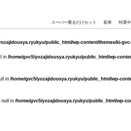
スーパー乗るだけセット
新車
特選中
ozajidousya.ryukyu/public_html/wp-content/themes/ki-gvc
ll in
/home/gvc5/yozajidousya.ryukyu/public_html/wp-conten
ull in
/home/gvc5/yozajidousya.ryukyu/public_html/wp-conte
 null in
/home/gvc5/yozajidousya.ryukyu/public_html/wp-con