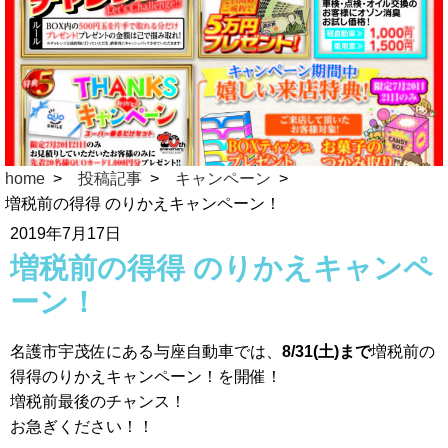
home
投稿記事
キャンペーン
増税前の得得 のりかえキャンペーン！
2019年7月17日
増税前の得得 のりかえキャンペ
ーン！
名護市宇茂佐にある与座自動車では、
8/31(土)まで
増税前の
得得のりかえキャンペーン！を開催！
増税前最後のチャンス！
お急ぎください！！