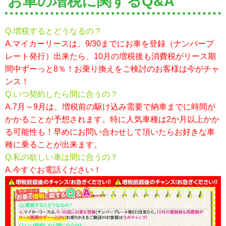
お車の増税に関するQ&A
Q.増税するとどうなるの？
A.マイカーリースは、9/30までにお車を登録（ナンバープ
レート発行）出来たら、10月の増税後も消費税がリース期
間中ずーっと8％！お乗り換えをご検討のお客様は今がチャ
ンス！
Q.いつ契約したら間に合うの？
A.7月～9月は、増税前の駆け込み需要で納車までに時間が
かかることが予想されます。特に人気車種は2か月以上かか
る可能性も！早めにお問い合わせして頂いたらお好きな車
種に乗ることが出来ます。
Q.私の欲しい車は間に合うの？
A.今すぐお電話ください！