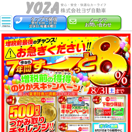
タップで発信
メールで
受付 9:00～18:30
お問い合わせ
定休日:毎週水曜日
スーパー乗るだけセット
新車
特選中古車
車検
点検・整備
鈑金・塗装
コーティング
保険