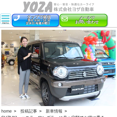
タップで発信
メールで
受付 9:00～18:30
お問い合わせ
定休日:毎週水曜日
スーパー乗るだけセット
新車
特選中古車
車検
点検・整備
鈑金・塗装
コーティング
保険
home
投稿記事
新車情報