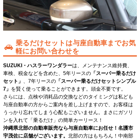
乗るだけセットは与座自動車までお気
軽にお問い合わせを
SUZUKI・ハスラーワンダラー
は、メンテナンス維持費、
車検、税金などを含めた、5年リースの
「スーパー乗るだけ
セット」
、7年リースの
「スーパー乗るだけセットシンプル
7」
を賢く使って乗ることができます。頭金不要です。
さらには、点検や消耗品の交換などのタイミングは私ども
与座自動車の方からご案内を差し上げますので、お客様は
うっかり忘れてしまう心配もございません。まさにガソリ
ンを入れて「乗るだけ」の簡単カーリース！
沖縄県北部の自動車販売なら与座自動車にお任せ！名護市
宇茂佐に店舗がございます。
北部の方はもちろん！中南部