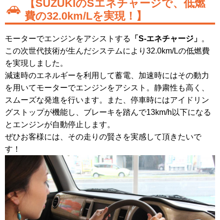
【SUZUKIのSエネチャージで、低燃
費の32.0km/Lを実現！】
モーターでエンジンをアシストする
「S-エネチャージ」
。
この次世代技術が生んだシステムにより32.0km/Lの低燃費
を実現しました。
減速時のエネルギーを利用して蓄電、加速時にはその動力
を用いてモーターでエンジンをアシスト。静粛性も高く、
スムーズな発進を行います。また、停車時にはアイドリン
グストップが機能し、ブレーキを踏んで13km/h以下になる
とエンジンが自動停止します。
ぜひお客様には、その走りの賢さを実感して頂きたいで
す！