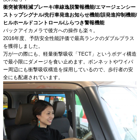
衝突被害軽減ブレーキ
/車線逸脱警報機能
/
エマージェンシー
ストップシグナル/
先行車発進お知らせ機能/誤発進抑制機能/
ヒルホールドコントロール
/ふらつき警報機能
バックアイカメラで後方への操作も楽々。
2016年度、予防安全性能評価で最高ランクのダブルプラス
を獲得しました。
万が一の際にも、軽量衝撃吸収「TECT」というボディ構造
で最小限にダメージを食い止めます。ボンネットやワイパ
ー周辺にも衝撃吸収構造を採用しているので、歩行者の安
全にも配慮されています。