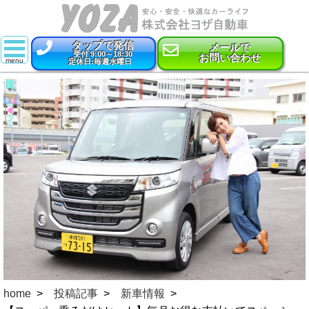
タップで発信
メールで
受付 9:00～18:30
お問い合わせ
定休日:毎週水曜日
スーパー乗るだけセット
新車
特選中古車
車検
点検・整備
鈑金・塗装
コーティング
保険
home
投稿記事
新車情報