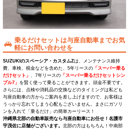
乗るだけセットは与座自動車までお気
軽にお問い合わせを
SUZUKIのスペーシア・カスタムZ
は、メンテナンス維持
費、車検、税金などを含めた、5年リースの
「スーパー乗る
だけセット」
、7年リースの
「スーパー乗るだけセットシン
プル7」
を賢く使って乗ることができます。頭金不要です。
さらには、点検や消耗品の交換などのタイミングは私ども
与座自動車の方からご案内を差し上げますので、お客様は
うっかり忘れてしまう心配もございません。まさにガソリ
ンを入れて「乗るだけ」の簡単カーリース！
沖縄県北部の自動車販売なら与座自動車にお任せ！名護市
宇茂佐に店舗がございます。
北部の方はもちろん！中南部