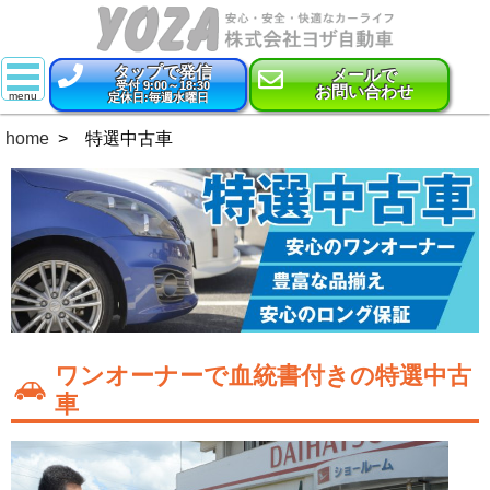
タップで発信
メールで
受付 9:00～18:30
お問い合わせ
定休日:毎週水曜日
スーパー乗るだけセット
home
特選中古車
新車
特選中古車
車検
点検・整備
鈑金・塗装
ワンオーナーで血統書付きの特選中古
車
コーティング
保険